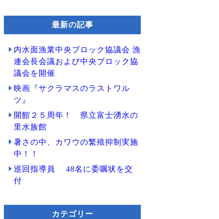
最新の記事
内水面漁業中央ブロック協議会 漁
連会長会議および中央ブロック協
議会を開催
映画『サクラマスのラストワル
ツ』
開館２５周年！ 県立富士湧水の
里水族館
暑さの中、カワウの繁殖抑制実施
中！！
巡回指導員 48名に委嘱状を交
付
カテゴリー