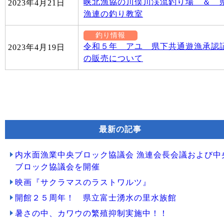
峡北漁協の川俣川渓流釣り場 ＆ 
2023年4月21日
漁連の釣り教室
釣り情報
令和５年 アユ 県下共通遊漁承認
2023年4月19日
の販売について
最新の記事
内水面漁業中央ブロック協議会 漁連会長会議および中
ブロック協議会を開催
映画『サクラマスのラストワルツ』
開館２５周年！ 県立富士湧水の里水族館
暑さの中、カワウの繁殖抑制実施中！！