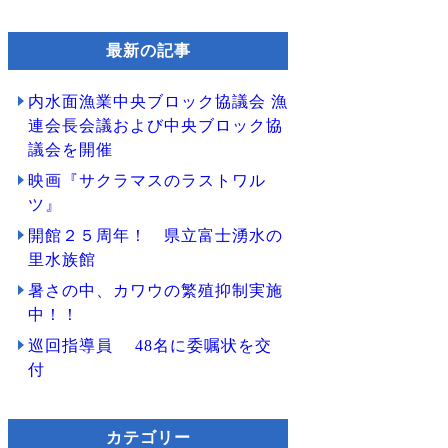
最新の記事
内水面漁業中央ブロック協議会 漁
連会長会議および中央ブロック協
議会を開催
映画『サクラマスのラストワル
ツ』
開館２５周年！ 県立富士湧水の
里水族館
暑さの中、カワウの繁殖抑制実施
中！！
巡回指導員 48名に委嘱状を交
付
カテゴリー