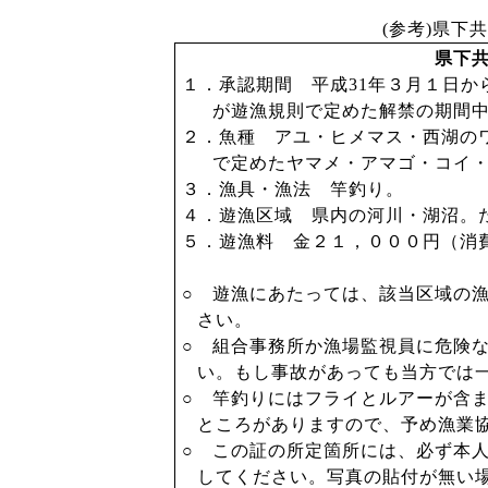
(
参考
)
県下共
県下
１．承認期間 平成
31
年３月１日か
が遊漁規則で定めた解禁の期間
２．魚種 アユ・ヒメマス・西湖の
で定めたヤマメ・アマゴ・コイ
３．漁具・漁法 竿釣り。
４．遊漁区域 県内の河川・湖沼。
５．遊漁料 金２１，０００円（消
○ 遊漁にあたっては、該当区域の
さい。
○ 組合事務所か漁場監視員に危険
い。もし事故があっても当方では
○ 竿釣りにはフライとルアーが含
ところがありますので、予め漁業
○ この証の所定箇所には、必ず本
してください。写真の貼付が無い