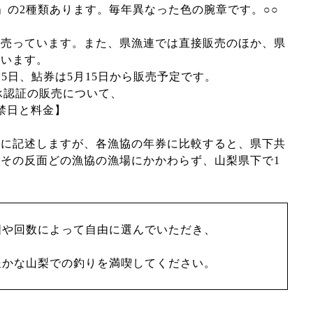
」の
2
種類あります。毎年異なった色の腕章です。○○
。
売っています。また、県漁連では直接販売のほか、県
ています。
15
日、鮎券は
5
月
15
日から販売予定です。
承認証の販売について、
禁日と料金】
に記述しますが、各漁協の年券に比較すると、県下共
。その反面どの漁協の漁場にかかわらず、山梨県下で
1
囲や回数によって自由に選んでいただき、
豊かな山梨での釣りを満喫してください。