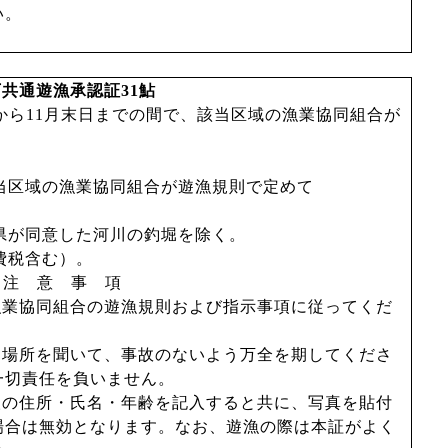
い。
下共通遊漁承認証
31
鮎
から
11
月末日までの間で、該当区域の漁業協同組合が
。
当区域の漁業協同組合が遊漁規則で定めて
県が同意した河川の釣堀を除く。
費税含む）。
注 意 事 項
漁業協同組合の遊漁規則および指示事項に従ってくだ
な場所を聞いて、事故のないよう万全を期してくださ
一切責任を負いません。
人の住所・氏名・年齢を記入すると共に、写真を貼付
場合は無効となります。なお、遊漁の際は本証がよく