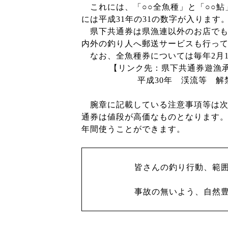
これには、「○○全魚種」と「○○鮎
には平成
31
年の
31
の数字が入ります
県下共通券は県漁連以外のお店でも
内外の釣り人へ郵送サービスも行っ
なお、全魚種券については毎年
2
月
【リンク先：県下共通券遊漁
平成
30
年 渓流等 解
腕章に記載している注意事項等は次
通券は値段が高価なものとなります
年間使うことができます。
皆さんの釣り行動、範
事故の無いよう、自然