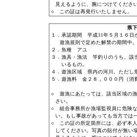
見えるように、腕につけてくださ
○ この証は再発行いたしません。
県
１．承認期間 平成
31
年５月１６日
遊漁規則で定めた解禁の期間中
２．魚種 アユ
３．漁具・漁法 竿釣りのうち、該
いるもの。
４．遊漁区域 県内の河川。ただし
５．遊漁料 金２８，０００円（消
○ 遊漁にあたっては、該当区域の
さい。
○ 組合事務所か漁場監視員に危険
い。もし事故があっても当方では
○ この証の所定箇所には、必ず本
してください。写真の貼付が無い