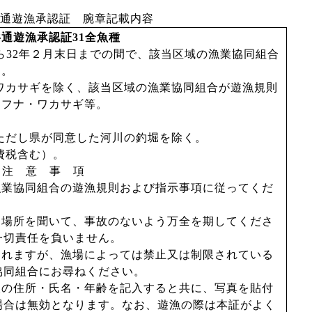
通遊漁承認証 腕章記載内容
共通遊漁承認証
31
全魚種
ら
32
年２月末日までの間で、該当区域の漁業協同組合
中。
ワカサギを除く、該当区域の漁業協同組合が遊漁規則
・フナ・ワカサギ等。
ただし県が同意した河川の釣堀を除く。
費税含む）。
注 意 事 項
漁業協同組合の遊漁規則および指示事項に従ってくだ
な場所を聞いて、事故のないよう万全を期してくださ
一切責任を負いません。
まれますが、漁場によっては禁止又は制限されている
協同組合にお尋ねください。
人の住所・氏名・年齢を記入すると共に、写真を貼付
場合は無効となります。なお、遊漁の際は本証がよく